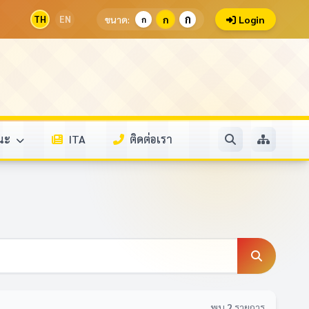
ก
TH
EN
ขนาด:
ก
Login
ก
รณะ
ITA
ติดต่อเรา
พบ
2
รายการ