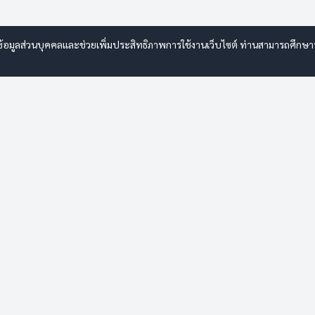
รข้อมูลส่วนบุคคลและช่วยเพิ่มประสิทธิภาพการใช้งานเว็บไซต์ ท่านสามารถศึกษาราย
จัดซื้อจัดจ้าง
ค้นหาตำแหน่ง
เกี่ยวกับเรา
การให้บริการ
ข้อมูลพื้นฐาน
เอกสารและรายงาน
โครงสร้างองค์กร
คู่มือประชาชน