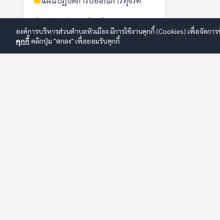
แผนปฏิบัติการป้องกันการทุจริต
การส่งเสริมความโปร่งใส
องค์การบริหารส่วนตำบลหัวเมือง มีการใช้งานคุกกี้ (Cookies) เพื่อจัดกา
การดำเนินการเพื่อจัดการความเสี่ยง
คุกกี้
คลิกปุ่ม "ตกลง" เพื่อยอมรับคุกกี้
การทุจริต
การประเมินความเสี่ยงการทุจริต
ประจำปี
การสร้างวัฒนธรรม No Gift
CALL CENTER
Policy
045-970359
การเปิดโอกาสให้เกิดการมีส่วนร่วม
นโยบายไม่รับของขวัญ No Gift
Policy
รายงานผลการดำเนินการเพื่อจัดการ
องค์การบริหารส่วนตำบลหัวเมือง
ความเสี่ยงการทุจริตและประพฤติมิ
ชอบประจำปี
เลขที่ 73 หมู่ที่ 13 ตำบลหัวเมือง อำเภอมหาชนะชัย จังหวัดยโสธร
รายงานผลการดำเนินการเพื่อส่ง
35130 โทร/โทรสาร 045-970359 E-mail:
เสริมคุณธรรมและความโปร่งใส
saraban_06350603@dla.go.th
ภายในหน่วยงาน