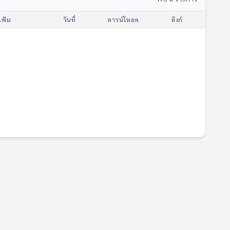
แฟ้ม
วันที่
ดาวน์โหลด
ลิงก์