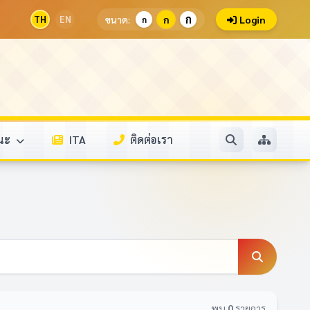
ก
TH
EN
ขนาด:
ก
Login
ก
รณะ
ITA
ติดต่อเรา
พบ
0
รายการ