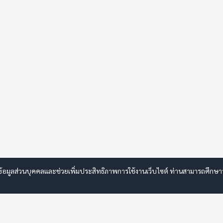
รข้อมูลส่วนบุคคลและช่วยเพิ่มประสิทธิภาพการใช้งานเว็บไซต์ ท่านสามารถศึกษาราย