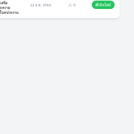
เสริม
22 ธ.ค. 2560
0
เปิดไฟล์
ละความ
ยในหน่วยงาน