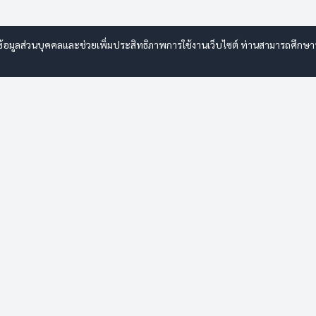
รข้อมูลส่วนบุคคลและช่วยเพิ่มประสิทธิภาพการใช้งานเว็บไซต์ ท่านสามารถศึกษาราย
จัดซื้อจัดจ้าง
ค้นหาตำแหน่ง
เกี่ยวกับเรา
การให้บริการ
ข้อมูลพื้นฐาน
เอกสารและรายงาน
โครงสร้างองค์กร
คู่มือประชาชน