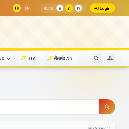
ก
TH
EN
ขนาด:
ก
Login
ก
รณะ
ITA
ติดต่อเรา
พบ
5
รายการ