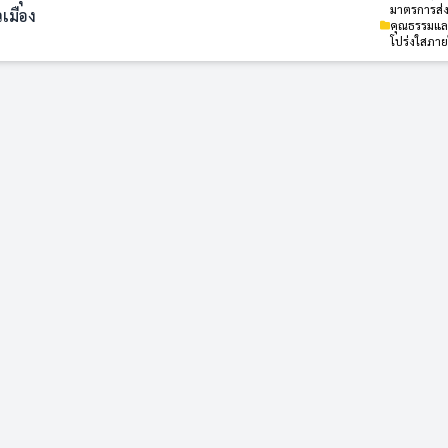
มาตรการส่ง
วเมือง
คุณธรรมแ
โปร่งใสภา