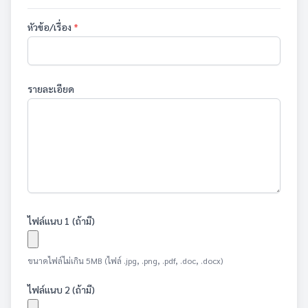
หัวข้อ/เรื่อง
*
รายละเอียด
ไฟล์แนบ 1 (ถ้ามี)
ขนาดไฟล์ไม่เกิน 5MB (ไฟล์ .jpg, .png, .pdf, .doc, .docx)
ไฟล์แนบ 2 (ถ้ามี)