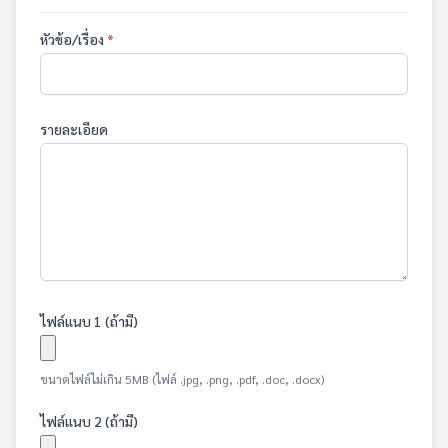
หัวข้อ/เรื่อง
*
รายละเอียด
ไฟล์แนบ 1 (ถ้ามี)
ขนาดไฟล์ไม่เกิน 5MB (ไฟล์ .jpg, .png, .pdf, .doc, .docx)
ไฟล์แนบ 2 (ถ้ามี)